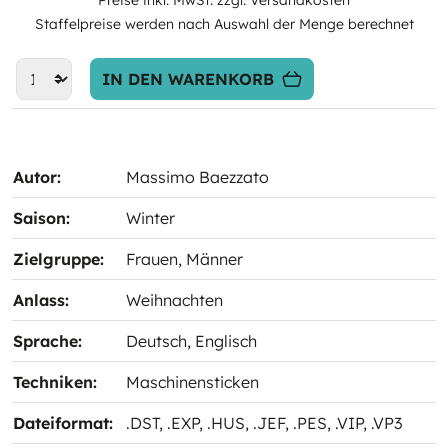
Preise inkl. MwSt. zzgl. Versandkosten
Staffelpreise werden nach Auswahl der Menge berechnet
IN DEN WARENKORB
Autor:
Massimo Baezzato
Saison:
Winter
Zielgruppe:
Frauen
, Männer
Anlass:
Weihnachten
Sprache:
Deutsch
, Englisch
Techniken:
Maschinensticken
Dateiformat:
.DST
, .EXP
, .HUS
, .JEF
, .PES
, .VIP
, .VP3