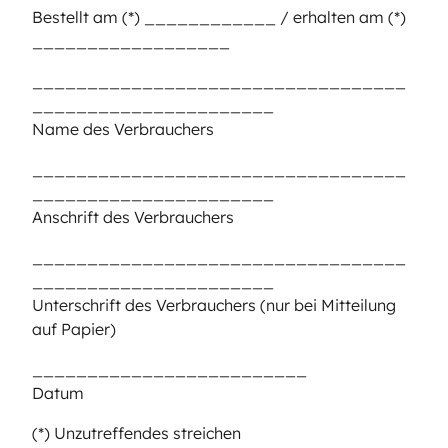
Bestellt am (*) ____________ / erhalten am (*)
__________________
__________________________________
______________________
Name des Verbrauchers
__________________________________
______________________
Anschrift des Verbrauchers
__________________________________
______________________
Unterschrift des Verbrauchers (nur bei Mitteilung
auf Papier)
_________________________
Datum
(*) Unzutreffendes streichen