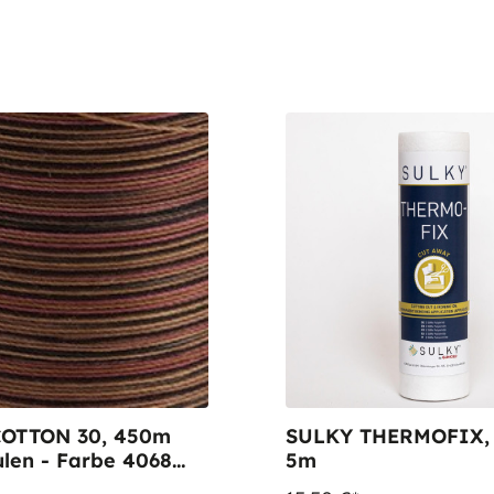
OTTON 30, 450m
SULKY THERMOFIX,
len - Farbe 4068
5m
olate multicolour