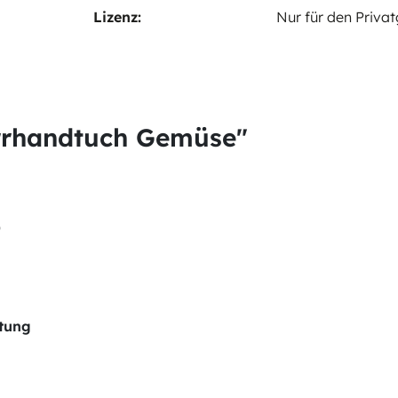
Lizenz:
Nur für den Priva
rrhandtuch Gemüse"
)
itung