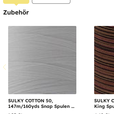
Zubehör
SULKY COTTON 50,
SULKY C
147m/160yds Snap Spulen -
King Spu
Farbe 1001 Bright White
Dk. Choc