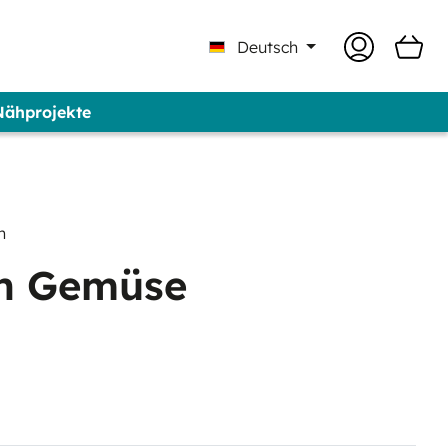
Deutsch
 Nähprojekte
 Professional - Marke GUNOLD®
n
ch Gemüse