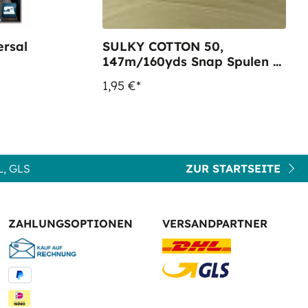
ersal
SULKY COTTON 50,
147m/160yds Snap Spulen -
Farbe 1061 Pale Yellow
1,95 €*
, GLS
ZUR STARTSEITE
ZAHLUNGSOPTIONEN
VERSANDPARTNER