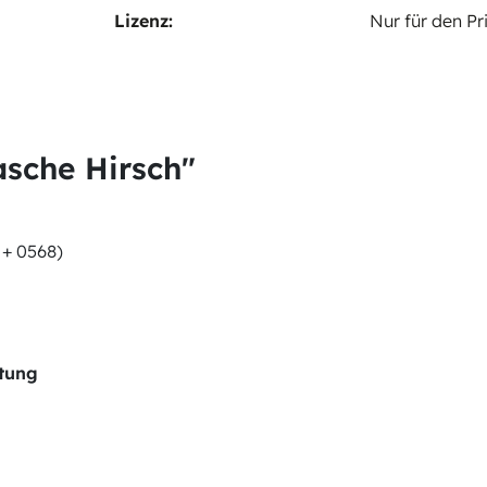
Lizenz:
Nur für den P
sche Hirsch"
 + 0568)
itung