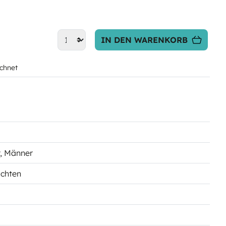
IN DEN WARENKORB
chnet
, Männer
achten