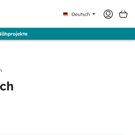
Deutsch
 Nähprojekte
 Professional - Marke GUNOLD®
n
sch