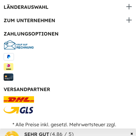
LÄNDERAUSWAHL
ZUM UNTERNEHMEN
ZAHLUNGSOPTIONEN
VERSANDPARTNER
* Alle Preise inkl. gesetzl. Mehrwertsteuer zzgl.
Versandkosten
und ggf. Nachnahmegebühren, wenn
×
(4.86 / 5)
SEHR GUT