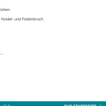
alien.
it Nadel- und Fadenbruch.
..