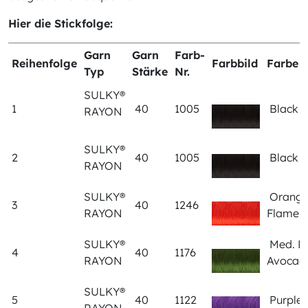
Hier die Stickfolge:
Garn
Garn
Farb-
Reihenfolge
Farbbild
Farbe
Typ
Stärke
Nr.
SULKY®
1
40
1005
Black
RAYON
SULKY®
2
40
1005
Black
RAYON
SULKY®
Orang
3
40
1246
RAYON
Flame
SULKY®
Med. D
4
40
1176
RAYON
Avoca
SULKY®
5
40
1122
Purple