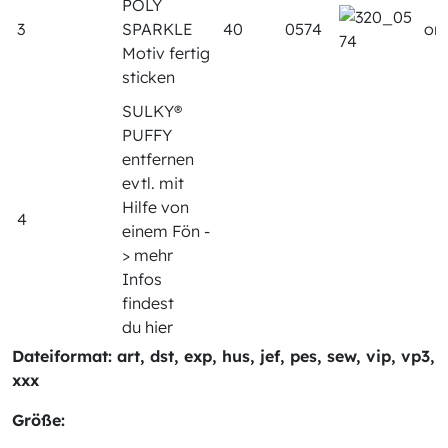
POLY
3
SPARKLE
40
0574
or
Motiv fertig
sticken
SULKY®
PUFFY
entfernen
evtl. mit
Hilfe von
4
einem Fön -
> mehr
Infos
findest
du
hier
Dateiformat: art, dst, exp, hus, jef, pes, sew, vip, vp3,
xxx
Größe: