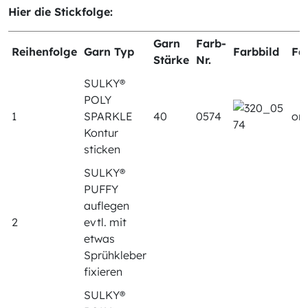
Hier die Stickfolge:
Garn
Farb-
Reihenfolge
Garn Typ
Farbbild
Fa
Stärke
Nr.
SULKY®
POLY
1
SPARKLE
40
0574
or
Kontur
sticken
SULKY®
PUFFY
auflegen
2
evtl. mit
etwas
Sprühkleber
fixieren
SULKY®