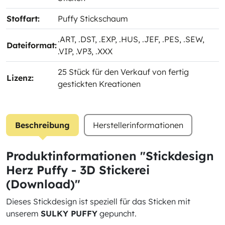
Stoffart:
Puffy Stickschaum
.ART
, .DST
, .EXP
, .HUS
, .JEF
, .PES
, .SEW
,
Dateiformat:
.VIP
, .VP3
, .XXX
25 Stück für den Verkauf von fertig
Lizenz:
gestickten Kreationen
Beschreibung
Herstellerinformationen
Produktinformationen "Stickdesign
Herz Puffy - 3D Stickerei
(Download)"
Dieses Stickdesign ist speziell für das Sticken mit
unserem
SULKY PUFFY
gepuncht.