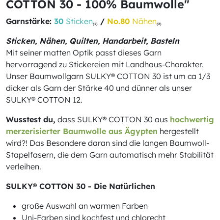
COTTON 30 - 100% Baumwolle"
Garnstärke:
30
Sticken
/
No.80
Nähen
(1)
(2)
Sticken, Nähen, Quilten, Handarbeit, Basteln
Mit seiner matten Optik passt dieses Garn
hervorragend zu Stickereien mit Landhaus-Charakter.
Unser Baumwollgarn SULKY® COTTON 30 ist um ca 1/3
dicker als Garn der Stärke 40 und dünner als unser
SULKY® COTTON 12.
Wusstest du,
dass SULKY® COTTON 30 aus
hochwertig
merzerisierter Baumwolle aus Ägypten
hergestellt
wird?! Das Besondere daran sind die langen Baumwoll-
Stapelfasern, die dem Garn automatisch mehr Stabilität
verleihen.
SULKY® COTTON 30 - Die Natürlichen
große Auswahl an warmen Farben
Uni-Farben sind kochfest und chlorecht