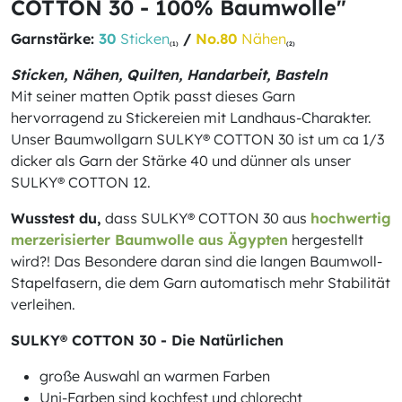
COTTON 30 - 100% Baumwolle"
Garnstärke:
30
Sticken
/
No.80
Nähen
(1)
(2)
Sticken, Nähen, Quilten, Handarbeit, Basteln
Mit seiner matten Optik passt dieses Garn
hervorragend zu Stickereien mit Landhaus-Charakter.
Unser Baumwollgarn SULKY® COTTON 30 ist um ca 1/3
dicker als Garn der Stärke 40 und dünner als unser
SULKY® COTTON 12.
Wusstest du,
dass SULKY® COTTON 30 aus
hochwertig
merzerisierter Baumwolle aus Ägypten
hergestellt
wird?! Das Besondere daran sind die langen Baumwoll-
Stapelfasern, die dem Garn automatisch mehr Stabilität
verleihen.
SULKY® COTTON 30 - Die Natürlichen
große Auswahl an warmen Farben
Uni-Farben sind kochfest und chlorecht