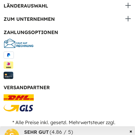
LÄNDERAUSWAHL
ZUM UNTERNEHMEN
ZAHLUNGSOPTIONEN
VERSANDPARTNER
* Alle Preise inkl. gesetzl. Mehrwertsteuer zzgl.
Versandkosten
und ggf. Nachnahmegebühren, wenn
×
(4.86 / 5)
SEHR GUT