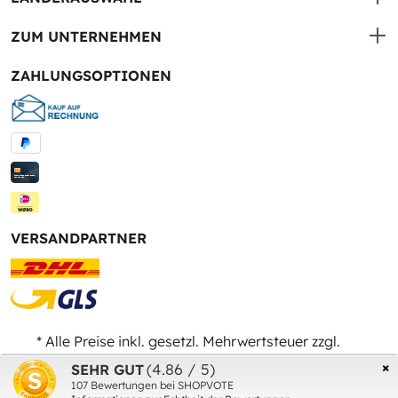
ZUM UNTERNEHMEN
ZAHLUNGSOPTIONEN
VERSANDPARTNER
* Alle Preise inkl. gesetzl. Mehrwertsteuer zzgl.
Versandkosten
und ggf. Nachnahmegebühren, wenn
×
(4.86 / 5)
SEHR GUT
nicht anders angegeben.
107
Bewertungen bei SHOPVOTE