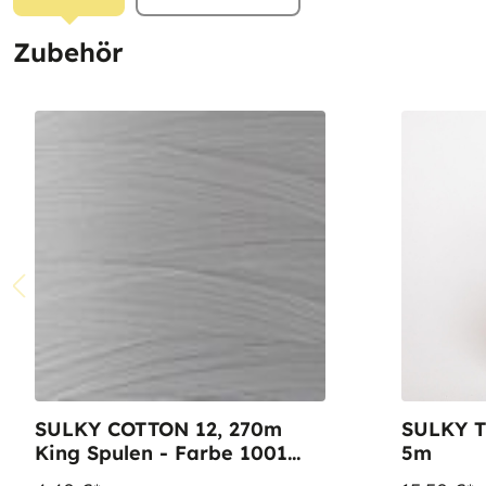
Zubehör
SULKY COTTON 12, 270m
SULKY T
King Spulen - Farbe 1001
5m
Bright White