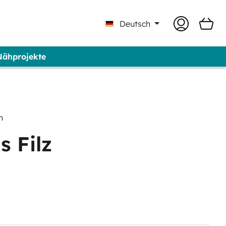
Deutsch
 Nähprojekte
 Professional - Marke GUNOLD®
n
 Filz