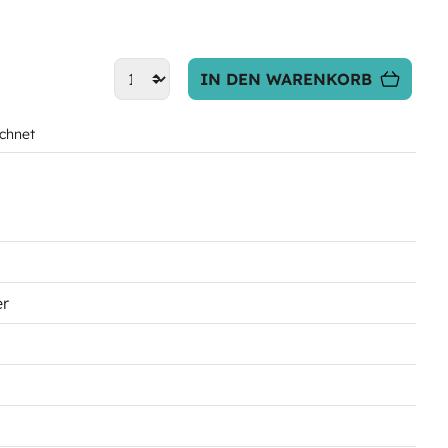
IN DEN WARENKORB
chnet
er