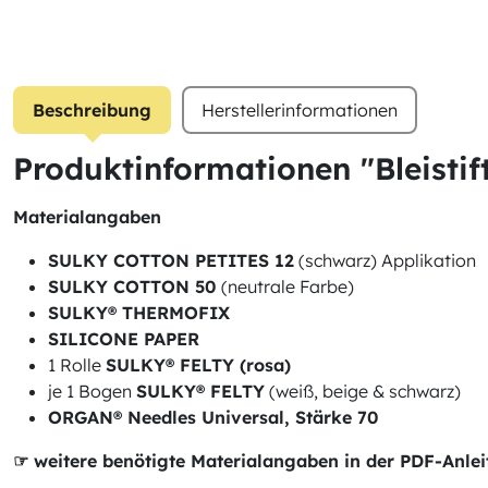
Beschreibung
Herstellerinformationen
Produktinformationen "Bleistif
Materialangaben
SULKY COTTON PETITES 12
(schwarz) Applikation
SULKY COTTON 50
(neutrale Farbe)
SULKY® THERMOFIX
SILICONE PAPER
1 Rolle
SULKY® FELTY (rosa)
je 1 Bogen
SULKY® FELTY
(weiß, beige & schwarz)
ORGAN® Needles Universal, Stärke 70
☞ weitere benötigte Materialangaben in der PDF-Anle