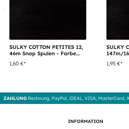
SULKY COTTON PETITES 12,
SULKY C
46m Snap Spulen - Farbe
147m/16
1005 Black
Farbe 1
1,60 €*
1,95 €*
ZAHLUNG
Rechnung, PayPal, iDEAL, VISA, MasterCard,
INFORMATION