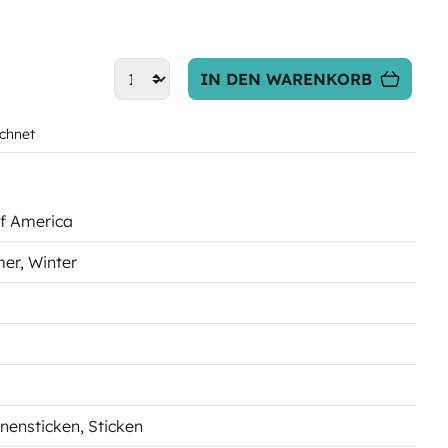
IN DEN WARENKORB
chnet
of America
mer
, Winter
inensticken
, Sticken