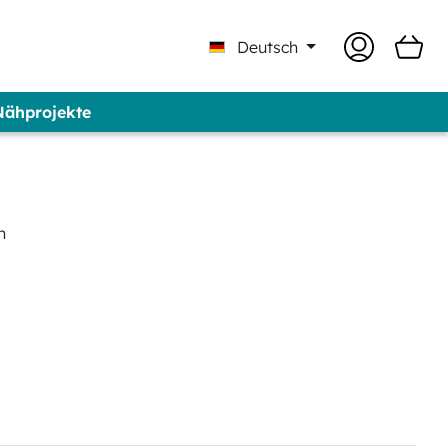
Deutsch
 Nähprojekte
 Professional - Marke GUNOLD®
n