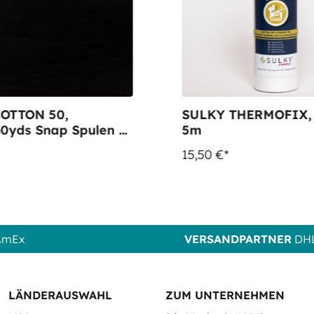
OTTON 50,
SULKY THERMOFIX,
0yds Snap Spulen -
5m
005 Black
15,50 €*
 AmEx
VERSANDPARTNER
DHL
LÄNDERAUSWAHL
ZUM UNTERNEHMEN