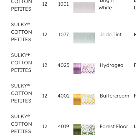
Bright
Let
COTTON
12
1001
White
Do
PETITES
SULKY®
COTTON
12
1077
Jade Tint
Ho
PETITES
SULKY®
COTTON
12
4025
Hydragea
Fl
PETITES
SULKY®
COTTON
12
4002
Buttercream
Fl
PETITES
SULKY®
COTTON
12
4019
Forest Floor
Le
PETITES