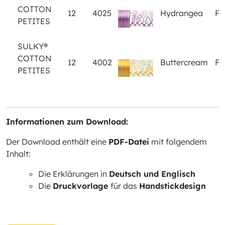
COTTON
12
4025
Hydrangea
Fl
PETITES
SULKY®
COTTON
12
4002
Buttercream
Fl
PETITES
Informationen zum Download:
Der Download enthält eine
PDF-Datei
mit folgendem
Inhalt:
Die Erklärungen in
Deutsch und Englisch
Die
Druckvorlage
für das
Hands
tickdesign