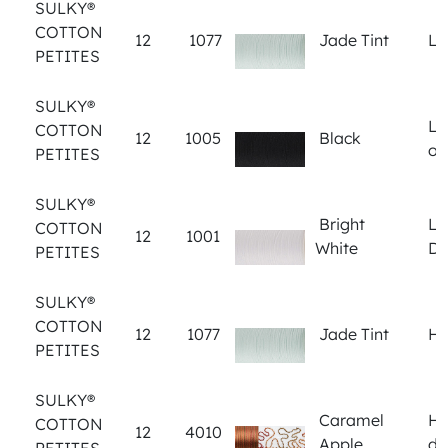
SULKY®
COTTON
12
1077
Jade Tint
Le
PETITES
SULKY®
Let
COTTON
12
1005
Black
out
PETITES
SULKY®
Bright
Let
COTTON
12
1001
White
Do
PETITES
SULKY®
COTTON
12
1077
Jade Tint
Ho
PETITES
SULKY®
Caramel
Ho
COTTON
12
4010
Apple
do