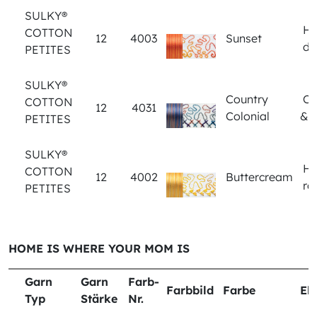
SULKY®
Ho
COTTON
12
4003
Sunset
do
PETITES
SULKY®
Country
Ch
COTTON
12
4031
Colonial
& 
PETITES
SULKY®
Ho
COTTON
12
4002
Buttercream
ro
PETITES
HOME IS WHERE YOUR MOM IS
Garn
Garn
Farb-
Farbbild
Farbe
El
Typ
Stärke
Nr.