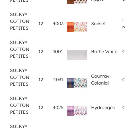
PETITES
SULKY®
Ho
COTTON
12
4003
Sunset
ro
PETITES
SULKY®
COTTON
12
1001
Brithe White
Cl
PETITES
SULKY®
Counray
COTTON
12
4031
Cl
Colonial
PETITES
SULKY®
COTTON
12
4025
Hydrangea
Cl
PETITES
SULKY®