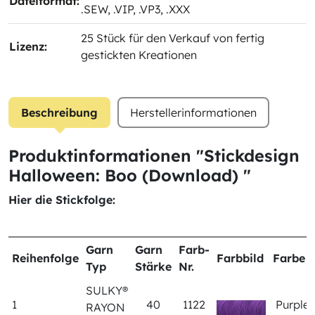
Dateiformat:
.SEW
, .VIP
, .VP3
, .XXX
25 Stück für den Verkauf von fertig
Lizenz:
gestickten Kreationen
Beschreibung
Herstellerinformationen
Produktinformationen "Stickdesign
Halloween: Boo (Download) "
Hier die Stickfolge:
Garn
Garn
Farb-
Reihenfolge
Farbbild
Farbe
Typ
Stärke
Nr.
SULKY®
1
40
1122
Purple
RAYON