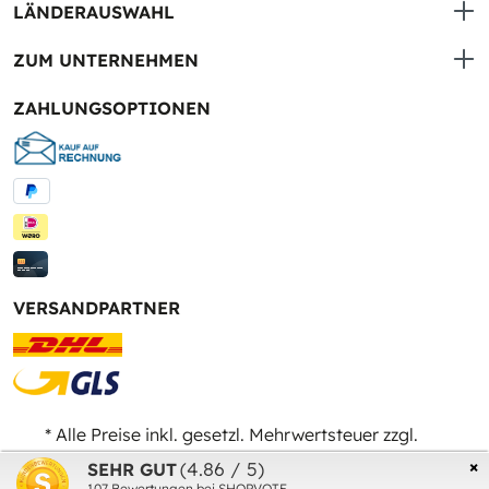
LÄNDERAUSWAHL
ZUM UNTERNEHMEN
ZAHLUNGSOPTIONEN
VERSANDPARTNER
* Alle Preise inkl. gesetzl. Mehrwertsteuer zzgl.
Versandkosten
und ggf. Nachnahmegebühren, wenn
×
(4.86 / 5)
SEHR GUT
nicht anders angegeben.
107
Bewertungen bei SHOPVOTE