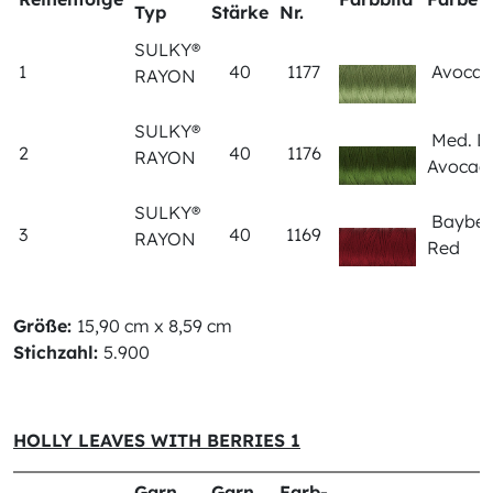
Typ
Stärke
Nr.
SULKY®
1
40
1177
Avoca
RAYON
SULKY®
Med. D
2
40
1176
RAYON
Avoca
SULKY®
Bayber
3
40
1169
RAYON
Red
Größe:
15,90 cm x 8,59 cm
Stichzahl:
5.900
HOLLY LEAVES WITH BERRIES 1
Garn
Garn
Farb-