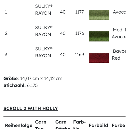
SULKY®
1
40
1177
Avoca
RAYON
SULKY®
Med. D
2
40
1176
RAYON
Avoca
SULKY®
Bayber
3
40
1169
RAYON
Red
Größe:
14,07 cm x 14,12 cm
Stichzahl:
6.175
SCROLL 2 WITH HOLLY
Garn
Garn
Farb-
Reihenfolge
Farbbild
Farbe
Typ
Stärke
Nr.