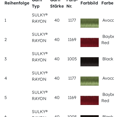
Reihenfolge
Farbbild
Farbe
Typ
Stärke
Nr.
SULKY®
1
40
1177
Avoca
RAYON
SULKY®
Bayber
2
40
1169
RAYON
Red
SULKY®
3
40
1005
Black
RAYON
SULKY®
4
40
1177
Avoca
RAYON
SULKY®
Bayber
5
40
1169
RAYON
Red
SULKY®
6
40
1005
Black