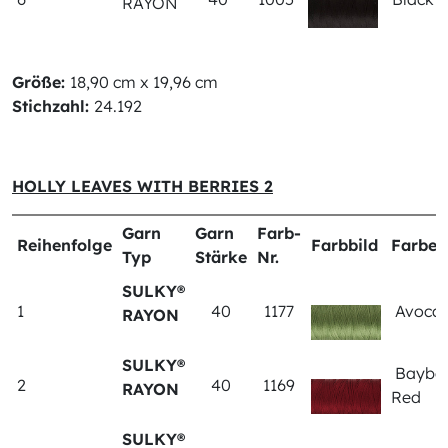
RAYON
Größe:
18,90 cm x 19,96 cm
Stichzahl:
24.192
HOLLY LEAVES WITH BERRIES 2
Garn
Garn
Farb-
Reihenfolge
Farbbild
Farbe
Typ
Stärke
Nr.
SULKY®
1
40
1177
Avoca
RAYON
SULKY®
Bayber
2
40
1169
RAYON
Red
SULKY®