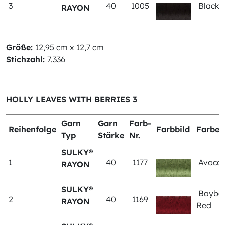
3
40
1005
Black
RAYON
Größe:
12,95 cm x 12,7 cm
Stichzahl:
7.336
HOLLY LEAVES WITH BERRIES 3
Garn
Garn
Farb-
Reihenfolge
Farbbild
Farbe
Typ
Stärke
Nr.
SULKY®
1
40
1177
Avoca
RAYON
SULKY®
Bayber
2
40
1169
RAYON
Red