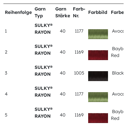
Garn
Garn
Farb-
Reihenfolge
Farbbild
Farbe
Typ
Stärke
Nr.
SULKY®
1
40
1177
Avoca
RAYON
SULKY®
Bayber
2
40
1169
RAYON
Red
SULKY®
3
40
1005
Black
RAYON
SULKY®
4
40
1177
Avoca
RAYON
SULKY®
Bayber
5
40
1169
RAYON
Red