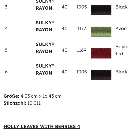
SULKY®
3
40
1005
Black
RAYON
SULKY®
4
40
1177
Avoca
RAYON
SULKY®
Bayber
5
40
1169
RAYON
Red
SULKY®
6
40
1005
Black
RAYON
Größe:
4,03 cm x 16,43 cm
Stichzahl:
10.011
HOLLY LEAVES WITH BERRIES 4