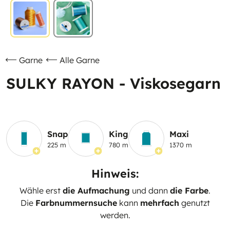
Garne
Alle Garne
SULKY RAYON - Viskosegarn
Snap
King
Maxi
225 m
780 m
1370 m
Hinweis:
Wähle erst
die Aufmachung
und dann
die Farbe
.
Die
Farbnummernsuche
kann
mehrfach
genutzt
werden.