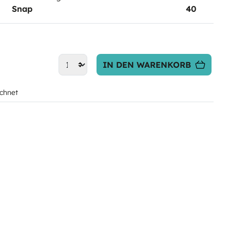
Snap
40
IN DEN WARENKORB
chnet