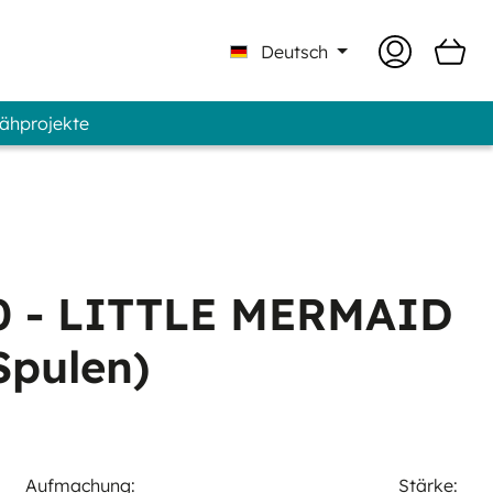
Deutsch
Nähprojekte
| Professional - Marke GUNOLD®
 - LITTLE MERMAID
Spulen)
Aufmachung:
Stärke: