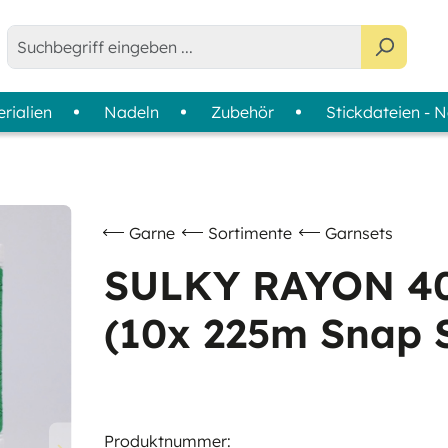
rialien
Nadeln
Zubehör
Stickdateien - 
e - Bobbins
agazine
tabilisatoren-Finder
Anwendung
Sortimente
Farbkarten
Maschinensticken & Ziernähte
Colour Wheels
Nähen
Garnsets
Garne
Sortimente
Garnsets
Quilten & Patchwork
Garnkoffer - Slimline Boxen
SULKY RAYON 40
Overlock & Coverlock
(10x 225m Snap 
Handsticken
Produktnummer: