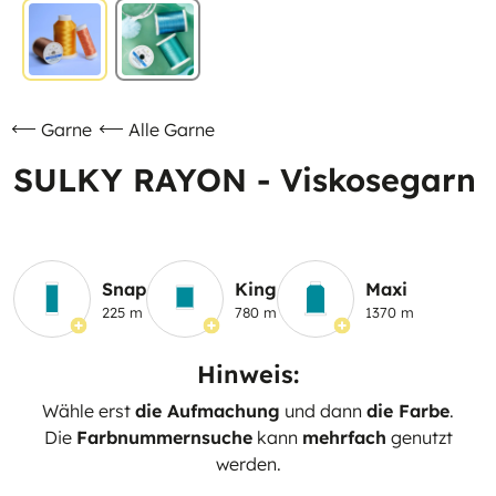
Garne
Alle Garne
SULKY RAYON - Viskosegarn
Snap
King
Maxi
225 m
780 m
1370 m
Hinweis:
Wähle erst
die Aufmachung
und dann
die Farbe
.
Die
Farbnummernsuche
kann
mehrfach
genutzt
werden.