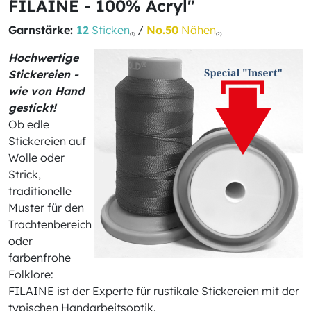
FILAINE - 100% Acryl"
Garnstärke:
12
Sticken
/
No.50
Nähen
(1)
(2)
Hochwertige
Stickereien -
wie von Hand
gestickt!
Ob edle
Stickereien auf
Wolle oder
Strick,
traditionelle
Muster für den
Trachtenbereich
oder
farbenfrohe
Folklore:
FILAINE ist der Experte für rustikale Stickereien mit der
typischen Handarbeitsoptik.