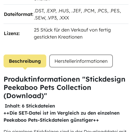
.DST
, .EXP
, .HUS
, .JEF
, .PCM
, .PCS
, .PES
,
Dateiformat:
.SEW
, .VP3
, .XXX
25 Stück für den Verkauf von fertig
Lizenz:
gestickten Kreationen
Beschreibung
Herstellerinformationen
Produktinformationen "Stickdesign
Peekaboo Pets Collection
(Download)"
Inhalt: 6 Stickdateien
++Die SET-Datei ist im Vergleich zu den einzelnen
Peekaboo Pets-Stickdateien günstiger++
Die einzelnen Stickfolgen sind in der Downloaddatei mit