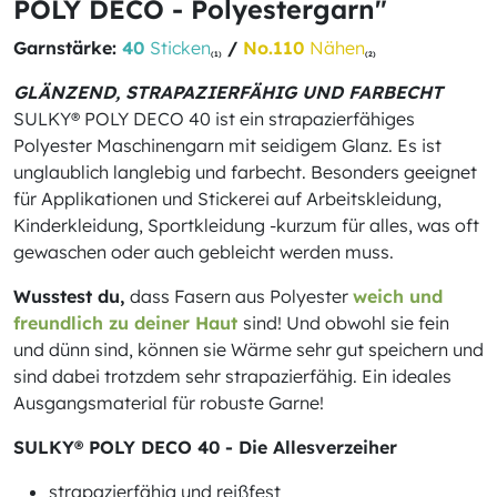
POLY DECO - Polyestergarn"
Garnstärke:
40
Sticken
/
No.110
Nähen
(1)
(2)
GLÄNZEND, STRAPAZIERFÄHIG UND FARBECHT
SULKY® POLY DECO 40 ist ein strapazierfähiges
Polyester Maschinengarn mit seidigem Glanz. Es ist
unglaublich langlebig und farbecht. Besonders geeignet
für Applikationen und Stickerei auf Arbeitskleidung,
Kinderkleidung, Sportkleidung -kurzum für alles, was oft
gewaschen oder auch gebleicht werden muss.
Wusstest du,
dass Fasern aus Polyester
weich und
freundlich zu deiner Haut
sind! Und obwohl sie fein
und dünn sind, können sie Wärme sehr gut speichern und
sind dabei trotzdem sehr strapazierfähig. Ein ideales
Ausgangsmaterial für robuste Garne!
SULKY® POLY DECO 40 - Die Allesverzeiher
strapazierfähig und reißfest