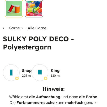
Garne
Alle Garne
SULKY POLY DECO -
Polyestergarn
Snap
King
225 m
820 m
Hinweis:
Wähle erst
die Aufmachung
und dann
die Farbe
.
Die
Farbnummernsuche
kann
mehrfach
genutzt