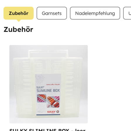
Zubehör
Garnsets
Nadelempfehlung
U
Zubehör
SULKY SLIMLINE BOX - leer