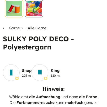
Garne
Alle Garne
SULKY POLY DECO -
Polyestergarn
Snap
King
225 m
820 m
Hinweis:
Wähle erst
die Aufmachung
und dann
die Farbe
.
Die
Farbnummernsuche
kann
mehrfach
genutzt