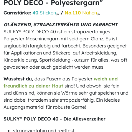
POLY DECO - Polyestergarn"
Garnstärke:
40
Sticken
/
No.110
Nähen
(1)
(2)
GLÄNZEND, STRAPAZIERFÄHIG UND FARBECHT
SULKY® POLY DECO 40 ist ein strapazierfähiges
Polyester Maschinengarn mit seidigem Glanz. Es ist
unglaublich langlebig und farbecht. Besonders geeignet
für Applikationen und Stickerei auf Arbeitskleidung,
Kinderkleidung, Sportkleidung -kurzum für alles, was oft
gewaschen oder auch gebleicht werden muss.
Wusstest du,
dass Fasern aus Polyester
weich und
freundlich zu deiner Haut
sind! Und obwohl sie fein
und dünn sind, können sie Wärme sehr gut speichern und
sind dabei trotzdem sehr strapazierfähig. Ein ideales
Ausgangsmaterial für robuste Garne!
SULKY® POLY DECO 40 - Die Allesverzeiher
strapazierfähig und reißfest