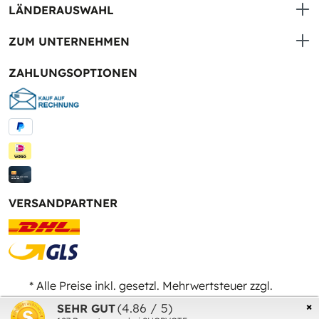
LÄNDERAUSWAHL
ZUM UNTERNEHMEN
ZAHLUNGSOPTIONEN
VERSANDPARTNER
* Alle Preise inkl. gesetzl. Mehrwertsteuer zzgl.
Versandkosten
und ggf. Nachnahmegebühren, wenn
×
(4.86 / 5)
SEHR GUT