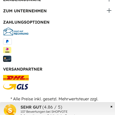
ZUM UNTERNEHMEN
ZAHLUNGSOPTIONEN
VERSANDPARTNER
* Alle Preise inkl. gesetzl. Mehrwertsteuer zzgl.
Versandkosten
und ggf. Nachnahmegebühren, wenn
×
(4.86 / 5)
SEHR GUT
nicht anders angegeben.
107
Bewertungen bei SHOPVOTE