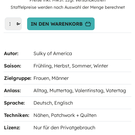
Preise inkl. MwSt. zzgl. Versandkosten
Staffelpreise werden nach Auswahl der Menge berechnet
IN DEN WARENKORB
Autor:
Sulky of America
Saison:
Frühling
, Herbst
, Sommer
, Winter
Zielgruppe:
Frauen
, Männer
Anlass:
Alltag
, Muttertag
, Valentinstag
, Vatertag
Sprache:
Deutsch
, Englisch
Techniken:
Nähen
, Patchwork + Quilten
Lizenz:
Nur für den Privatgebrauch