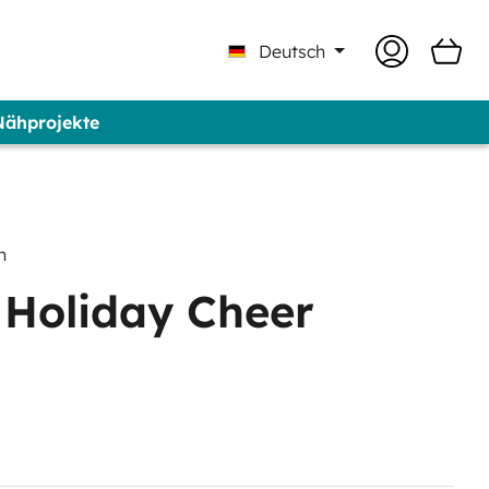
Deutsch
 Nähprojekte
 Professional - Marke GUNOLD®
n
 Holiday Cheer