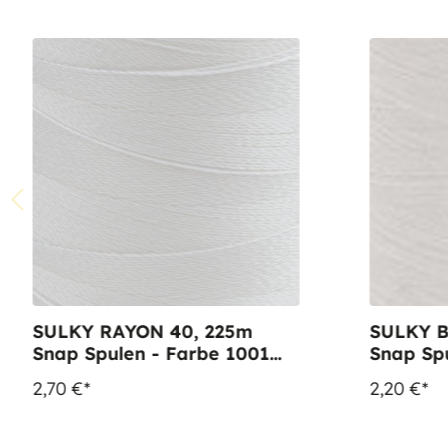
SULKY RAYON 40, 225m
SULKY B
Snap Spulen - Farbe 1001
Snap Sp
Bright White
White
2,70 €*
2,20 €*