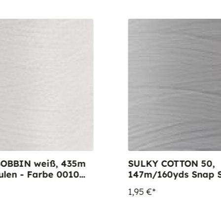
OBBIN weiß, 435m
SULKY COTTON 50,
ulen - Farbe 0010
147m/160yds Snap S
Farbe 1001 Bright W
1,95 €*