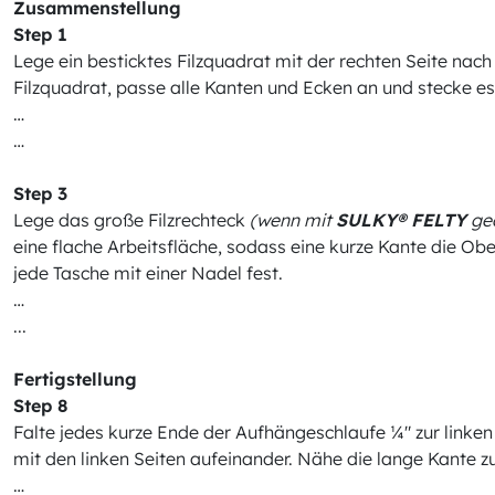
Zusammenstellung
Step 1
Lege ein besticktes Filzquadrat mit der rechten Seite nac
Filzquadrat, passe alle Kanten und Ecken an und stecke e
…
…
Step 3
Lege das große Filzrechteck
(wenn mit
SULKY® FELTY
gea
eine flache Arbeitsfläche, sodass eine kurze Kante die Obe
jede Tasche mit einer Nadel fest.
…
...
Fertigstellung
Step 8
Falte jedes kurze Ende der Aufhängeschlaufe ¼" zur linken
mit den linken Seiten aufeinander. Nähe die lange Kante
…