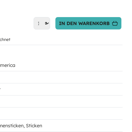
IN DEN WARENKORB
chnet
America
r
inensticken
, Sticken