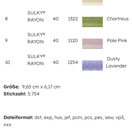
SULKY®
8
40
1322
Chartreus
RAYON
SULKY®
9
40
1120
Pale Pink
RAYON
SULKY®
Dusty
10
40
1254
RAYON
Lavender
Größe:
9,65 cm x 6,17 cm
Stichzahl:
5.754
Dateiformat:
dst, exp, hus, jef, pcm, pcs, pes, sew, vp3,
xxx