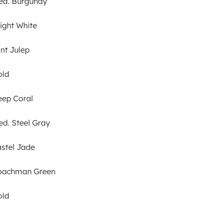
d. Burgundy
ight White
nt Julep
ld
ep Coral
d. Steel Gray
stel Jade
achman Green
ld