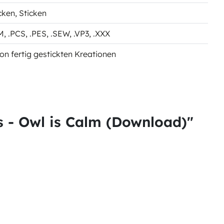
cken
, Sticken
CM
, .PCS
, .PES
, .SEW
, .VP3
, .XXX
on fertig gestickten Kreationen
 - Owl is Calm (Download)"