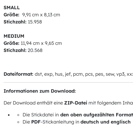
SMALL
Größe:
9,91 cm x 8,13 cm
Stichzahl:
15.958
MEDIUM
Größe:
11,94 cm x 9,65 cm
Stichzahl:
20.568
Dateiformat:
dst, exp, hus, jef, pcm, pcs, pes, sew, vp3, xx
Informationen zum Download:
Der Download enthält eine
ZIP-Datei
mit folgendem Inhal
Die Stickdatei in
den oben aufgezählten Forma
Die
PDF
-Stickanleitung in
deutsch und englisch