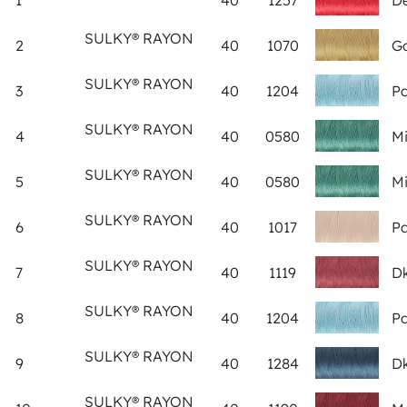
1
40
1257
De
SULKY® RAYON
2
40
1070
Go
SULKY® RAYON
3
40
1204
Pa
SULKY® RAYON
4
40
0580
Mi
SULKY® RAYON
5
40
0580
Mi
SULKY® RAYON
6
40
1017
Pa
SULKY® RAYON
7
40
1119
Dk
SULKY® RAYON
8
40
1204
Pa
SULKY® RAYON
9
40
1284
Dk
SULKY® RAYON