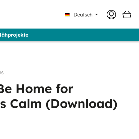
Deutsch
 Nähprojekte
 Professional - Marke GUNOLD®
ns
 Be Home for
is Calm (Download)