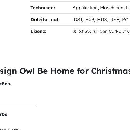
Techniken:
Applikation
, Maschinensti
Dateiformat:
.DST
, .EXP
, .HUS
, .JEF
, .P
Lizenz:
25 Stück für den Verkauf v
sign Owl Be Home for Christmas
ößen.
rbe