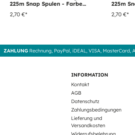
225m Snap Spulen - Farbe
225m Snap 
1017 Pastel Peach
1119 Dk
2,70 €*
2,70 €*
ZAHLUNG
Rechnung, PayPal, iDEAL, VISA, MasterCard,
INFORMATION
Kontakt
AGB
Datenschutz
Zahlungsbedingungen
Lieferung und
Versandkosten
Widerrufsbelehrung