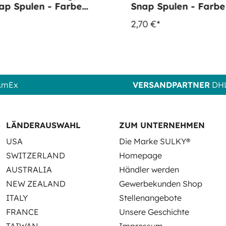
Spulen - Farbe
Snap Spulen - Farbe 1001
. Mauve
Bright White
2,70 €*
 AmEx
VERSANDPARTNER
DHL
LÄNDERAUSWAHL
ZUM UNTERNEHMEN
USA
Die Marke SULKY®
SWITZERLAND
Homepage
AUSTRALIA
Händler werden
NEW ZEALAND
Gewerbekunden Shop
ITALY
Stellenangebote
FRANCE
Unsere Geschichte
TAIWAN
Impressum