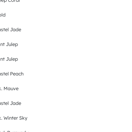
ep Coral
ld
stel Jade
nt Julep
nt Julep
stel Peach
. Mauve
stel Jade
. Winter Sky