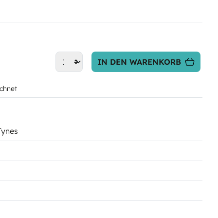
IN DEN WARENKORB
chnet
 Tynes