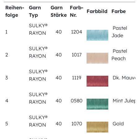
Reihen-
Garn
Garn
Farb-
Farbbild
Farbe
folge
Typ
Stärke
Nr.
SULKY®
Pastel
1
40
1204
RAYON
Jade
SULKY®
Pastel
2
40
1017
RAYON
Peach
SULKY®
3
40
1119
Dk. Mauve
RAYON
SULKY®
4
40
0580
Mint Julep
RAYON
SULKY®
5
40
1070
Gold
RAYON