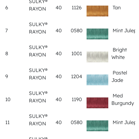
SULKY®
6
40
1126
Tan
RAYON
SULKY®
7
40
0580
Mint Julep
RAYON
SULKY®
Bright
8
40
1001
RAYON
White
SULKY®
Pastel
9
40
1204
RAYON
Jade
SULKY®
Med
10
40
1190
RAYON
Burgundy
SULKY®
11
40
0580
Mint Julep
RAYON