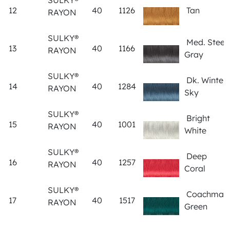
SULKY®
12
40
1126
Tan
RAYON
SULKY®
Med. Steel
13
40
1166
RAYON
Gray
SULKY®
Dk. Winter
14
40
1284
RAYON
Sky
SULKY®
Bright
15
40
1001
RAYON
White
SULKY®
Deep
16
40
1257
RAYON
Coral
SULKY®
Coachman
17
40
1517
RAYON
Green