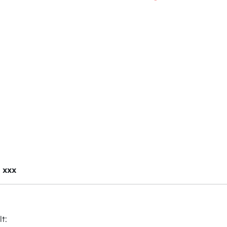
, xxx
t: