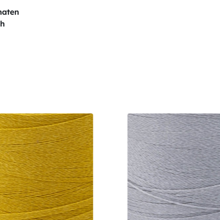
maten
ch