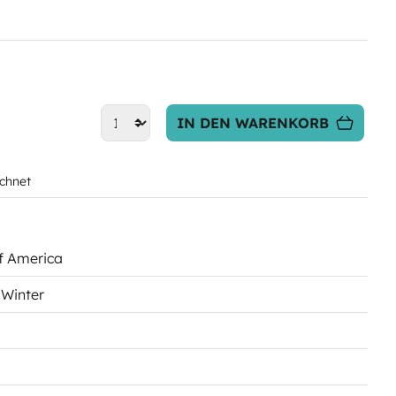
IN DEN WARENKORB
chnet
of America
, Winter