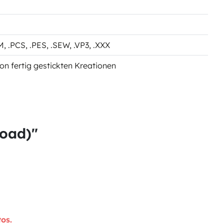
CM
, .PCS
, .PES
, .SEW
, .VP3
, .XXX
on fertig gestickten Kreationen
load)"
os.