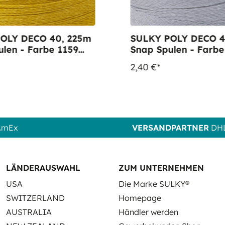
OLY DECO 40, 225m
SULKY POLY DECO 4
Farbe 1159
Snap Spulen - Farbe 1011
Gold
Steel Gray
2,40 €*
 AmEx
VERSANDPARTNER
DHL
LÄNDERAUSWAHL
ZUM UNTERNEHMEN
USA
Die Marke SULKY®
SWITZERLAND
Homepage
AUSTRALIA
Händler werden