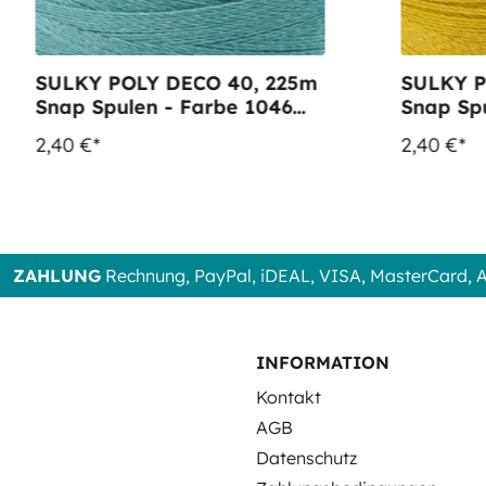
SULKY POLY DECO 40, 225m
SULKY P
Snap Spulen - Farbe 1046
Snap Spulen - 
Teal
Temple 
2,40 €*
2,40 €*
ZAHLUNG
Rechnung, PayPal, iDEAL, VISA, MasterCard,
INFORMATION
Kontakt
AGB
Datenschutz