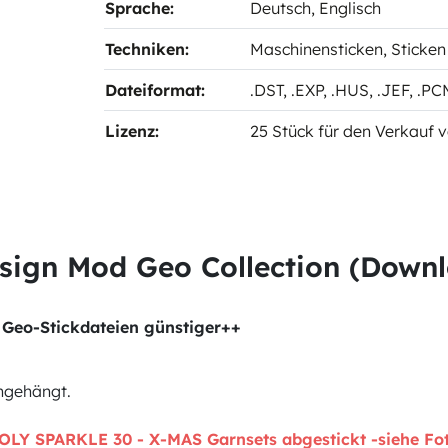
Sprache:
Deutsch
, Englisch
Techniken:
Maschinensticken
, Sticken
Dateiformat:
.DST
, .EXP
, .HUS
, .JEF
, .P
Lizenz:
25 Stück für den Verkauf v
sign Mod Geo Collection (Down
d Geo-Stickdateien günstiger++
angehängt.
OLY SPARKLE 30 - X-MAS Garnsets abgestickt -siehe Fot