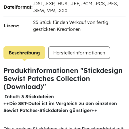
.DST
, .EXP
, .HUS
, .JEF
, .PCM
, .PCS
, .PES
,
Dateiformat:
.SEW
, .VP3
, .XXX
25 Stück für den Verkauf von fertig
Lizenz:
gestickten Kreationen
Beschreibung
Herstellerinformationen
Produktinformationen "Stickdesign
Sewist Patches Collection
(Download)"
Inhalt: 3 Stickdateien
++Die SET-Datei ist im Vergleich zu den einzelnen
Sewist Patches-Stickdateien günstiger++
Die einzelnen Stickfolgen sind in der Downloaddatei mit