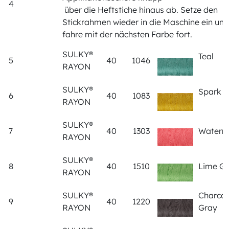
4
über die Heftstiche hinaus ab. Setze den
Stickrahmen wieder in die Maschine ein und
fahre mit der nächsten Farbe fort.
SULKY®
Teal
5
40
1046
RAYON
SULKY®
Spark G
6
40
1083
RAYON
SULKY®
7
40
1303
Waterm
RAYON
SULKY®
8
40
1510
Lime G
RAYON
SULKY®
Charcoa
9
40
1220
RAYON
Gray