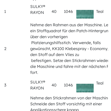
SULKY®
1
40
1046
Teal
RAYON
Nehme den Rahmen aus der Maschine. Leg
ein Stoffquadrat für den Patch-Hintergrund
über den vorherigen
Platzierungshilfsstich. Verwende, falls
2
gewünscht, KK100 Klebespray - Economy,
den Stoff auf dem Vlies zu
befestigen. Setze den Stickrahmen wieder 
die Maschine und fahre mit der nächsten F
fort.
SULKY®
Teal
3
40
1046
RAYON
Nehme den Stickrahmen von der Maschine 
Schneide den Stoff vorsichtig mit einer
Applikationsschere knapp