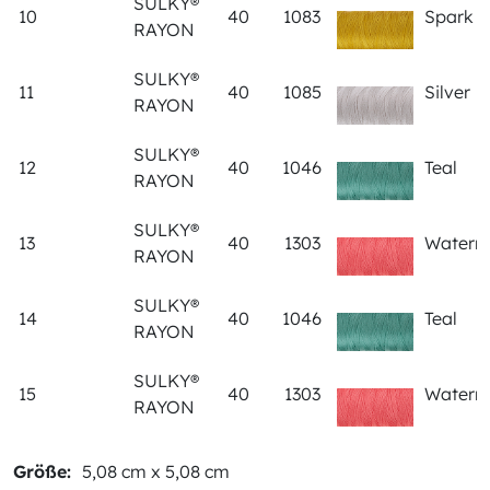
SULKY®
10
40
1083
Spark G
RAYON
SULKY®
11
40
1085
Silver
RAYON
SULKY®
12
40
1046
Teal
RAYON
SULKY®
13
40
1303
Waterm
RAYON
SULKY®
14
40
1046
Teal
RAYON
SULKY®
15
40
1303
Waterm
RAYON
Größe:
5,08 cm x 5,08 cm