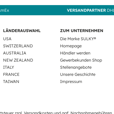
 AmEx
VERSANDPARTNER
DHL
LÄNDERAUSWAHL
ZUM UNTERNEHMEN
USA
Die Marke SULKY®
SWITZERLAND
Homepage
AUSTRALIA
Händler werden
NEW ZEALAND
Gewerbekunden Shop
ITALY
Stellenangebote
FRANCE
Unsere Geschichte
TAIWAN
Impressum
rtsteuer zzgl.
Versandkosten
und ggf. Nachnahmegebühren, 