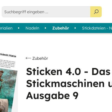
rialien
Nadeln
Zubehör
Stickdateien - 
e - Bobbins
agazine
tabilisatoren-Finder
Anwendung
Sortimente
Farbkarten
|
Maschinensticken & Ziernähte
Colour Wheels
Nähen
Garnsets
Zubehör
Quilten & Patchwork
Garnkoffer - Slimline Boxen
Sticken 4.0 - Da
Overlock & Coverlock
Stickmaschinen u
Handsticken
Ausgabe 9