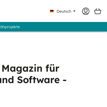
Deutsch
Nähprojekte
 Professional - Marke GUNOLD®
s Magazin für
nd Software -