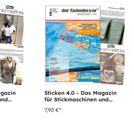
agazin
Sticken 4.0 - Das Magazin
und
für Stickmaschinen und
e 13
Software - Ausgabe 14
7,90 €*