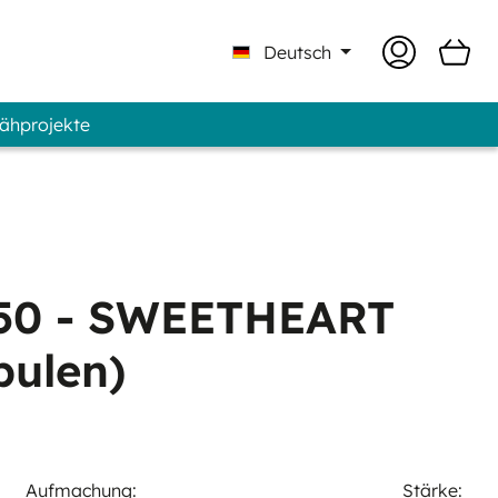
Deutsch
Nähprojekte
| Professional - Marke GUNOLD®
50 - SWEETHEART
pulen)
Aufmachung:
Stärke: