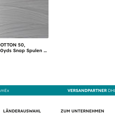
OTTON 50,
0yds Snap Spulen -
01 Bright White
 AmEx
VERSANDPARTNER
DHL
LÄNDERAUSWAHL
ZUM UNTERNEHMEN