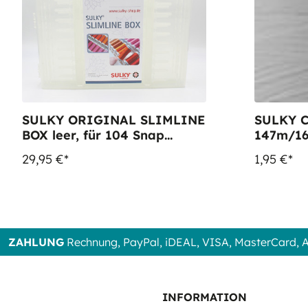
SULKY ORIGINAL SLIMLINE
SULKY C
BOX leer, für 104 Snap
147m/16
Spulen
Farbe 10
29,95 €*
1,95 €*
ZAHLUNG
Rechnung, PayPal, iDEAL, VISA, MasterCard,
INFORMATION