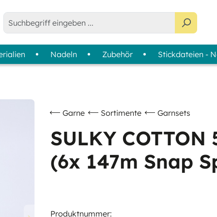
rialien
Nadeln
Zubehör
Stickdateien - 
e - Bobbins
agazine
tabilisatoren-Finder
Anwendung
Sortimente
Farbkarten
Maschinensticken & Ziernähte
Colour Wheels
Nähen
Garnsets
Garne
Sortimente
Garnsets
Quilten & Patchwork
Garnkoffer - Slimline Boxen
SULKY COTTON 
Overlock & Coverlock
(6x 147m Snap S
Handsticken
Produktnummer: