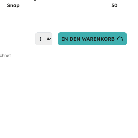
Snap
50
IN DEN WARENKORB
chnet