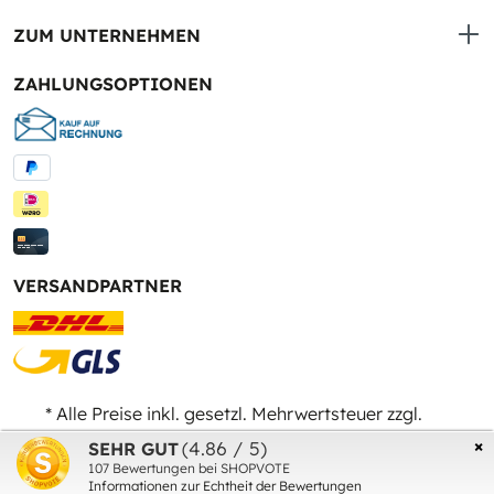
ZUM UNTERNEHMEN
ZAHLUNGSOPTIONEN
VERSANDPARTNER
* Alle Preise inkl. gesetzl. Mehrwertsteuer zzgl.
Versandkosten
und ggf. Nachnahmegebühren, wenn
×
(4.86 / 5)
SEHR GUT
nicht anders angegeben.
107
Bewertungen bei SHOPVOTE
Informationen zur Echtheit der Bewertungen