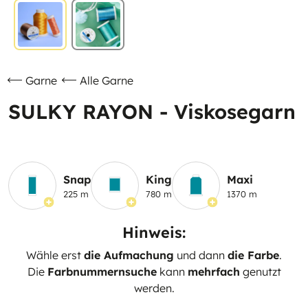
Garne
Alle Garne
SULKY RAYON - Viskosegarn
Snap
King
Maxi
225 m
780 m
1370 m
Hinweis:
Wähle erst
die Aufmachung
und dann
die Farbe
.
Die
Farbnummernsuche
kann
mehrfach
genutzt
werden.