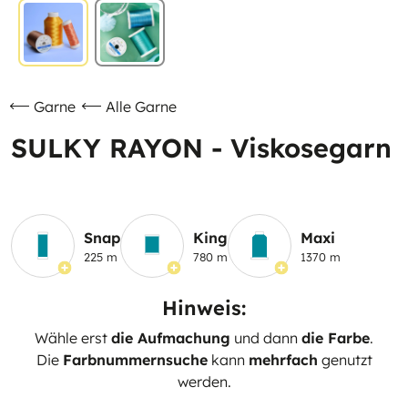
Garne
Alle Garne
SULKY RAYON - Viskosegarn
Snap
King
Maxi
225 m
780 m
1370 m
Hinweis:
Wähle erst
die Aufmachung
und dann
die Farbe
.
Die
Farbnummernsuche
kann
mehrfach
genutzt
werden.