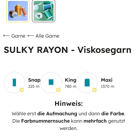
Garne
Alle Garne
SULKY RAYON - Viskosegarn
Snap
King
Maxi
225 m
780 m
1370 m
Hinweis:
Wähle erst
die Aufmachung
und dann
die Farbe
.
Die
Farbnummernsuche
kann
mehrfach
genutzt
werden.