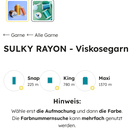
Garne
Alle Garne
SULKY RAYON - Viskosegarn
Snap
King
Maxi
225 m
780 m
1370 m
Hinweis:
Wähle erst
die Aufmachung
und dann
die Farbe
.
Die
Farbnummernsuche
kann
mehrfach
genutzt
werden.